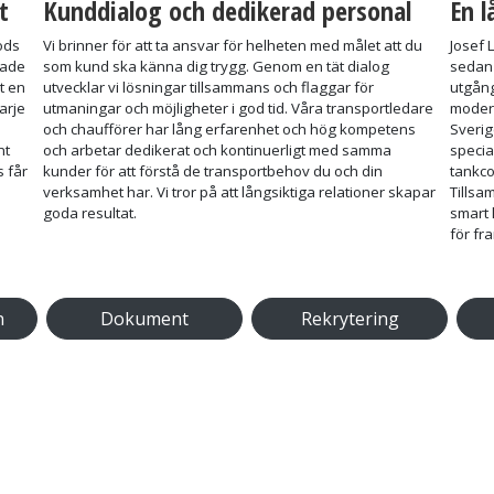
t
Kunddialog och dedikerad personal
En l
gods
Vi brinner för att ta ansvar för helheten med målet att du
Josef 
tade
som kund ska känna dig trygg. Genom en tät dialog
sedan 
t en
utvecklar vi lösningar tillsammans och flaggar för
utgång
arje
utmaningar och möjligheter i god tid. Våra transportledare
modern
och chaufförer har lång erfarenhet och hög kompetens
Sverig
nt
och arbetar dedikerat och kontinuerligt med samma
specia
s får
kunder för att förstå de transportbehov du och din
tankco
verksamhet har. Vi tror på att långsiktiga relationer skapar
Tillsa
goda resultat.
smart 
för fr
n
Dokument
Rekrytering