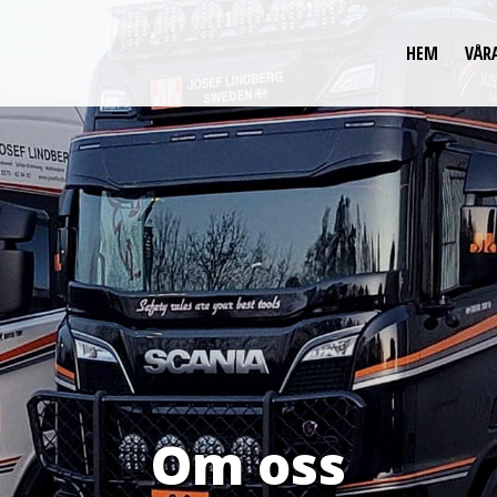
HEM
VÅR
Om oss