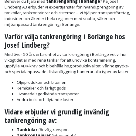
Behöver du hjälp med
tankrengöring i Borlänge
? På Josef
Lindberg AB erbjuder vi experttjänster för invändig rengöring av
tankbilar, tankcontainrar och cisterner – vi hjälper transportföretag,
industrier och åkerier i hela regionen med snabb, säker och
miljöanpassad tankrengöring i Borlänge.
Varför välja tankrengöring i Borlänge hos
Josef Lindberg?
Med över 50 års erfarenhet av tankrengöring i Borlänge vet vi hur
viktigt det är med rena tankar för att undvika kontaminering,
uppfylla ADR-krav och bibehålla hög produktkvalitet. Vår högtrycks-
och specialanpassade diskanläggning hanterar alla typer av laster:
Oljeprodukter och bitumen
Kemikalier och farligt gods
Livsmedelsgodkända transporter
Andra bulk- och flytande laster
Vidare erbjuder vi
grundlig invändig
tankrengöring
av:
Tankbilar
för vägtransport
Tankcontainrar
(intermodala)