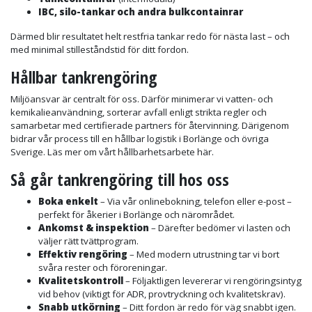
IBC, silo-tankar och andra bulkcontainrar
Därmed blir resultatet helt restfria tankar redo för nästa last – och
med minimal stilleståndstid för ditt fordon.
Hållbar tankrengöring
Miljöansvar är centralt för oss. Därför minimerar vi vatten- och
kemikalieanvändning, sorterar avfall enligt strikta regler och
samarbetar med certifierade partners för återvinning. Därigenom
bidrar vår process till en hållbar logistik i Borlänge och övriga
Sverige. Läs mer om vårt hållbarhetsarbete här.
Så går tankrengöring till hos oss
Boka enkelt
– Via vår onlinebokning, telefon eller e-post –
perfekt för åkerier i Borlänge och närområdet.
Ankomst & inspektion
– Därefter bedömer vi lasten och
väljer rätt tvättprogram.
Effektiv rengöring
– Med modern utrustning tar vi bort
svåra rester och föroreningar.
Kvalitetskontroll
– Följaktligen levererar vi rengöringsintyg
vid behov (viktigt för ADR, provtryckning och kvalitetskrav).
Snabb utkörning
– Ditt fordon är redo för väg snabbt igen.