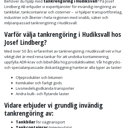
Behöver du hjälp med
tankrengöring i Hudiksvall
? På Josef
Lindberg AB erbjuder vi experttjänster för invändig rengöring av
tankbilar, tankcontainrar och cisterner – vi hjälper transportföretag,
industrier och åkerier i hela regionen med snabb, säker och
miljöanpassad tankrengöring i Hudiksvall.
Varför välja tankrengöring i Hudiksvall hos
Josef Lindberg?
Med över 50 års erfarenhet av tankrengöring i Hudiksvall vet vi hur
viktigt det är med rena tankar för att undvika kontaminering,
uppfylla ADR-krav och bibehålla hög produktkvalitet. Vår högtrycks-
och specialanpassade diskanläggning hanterar alla typer av laster:
Oljeprodukter och bitumen
Kemikalier och farligt gods
Livsmedelsgodkända transporter
Andra bulk- och flytande laster
Vidare erbjuder vi
grundlig invändig
tankrengöring
av:
Tankbilar
för vägtransport
Tankcontainrar
(intermodala)