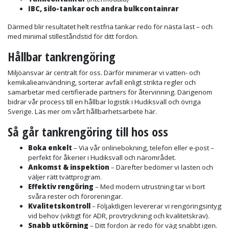
IBC, silo-tankar och andra bulkcontainrar
Därmed blir resultatet helt restfria tankar redo för nästa last – och
med minimal stilleståndstid för ditt fordon.
Hållbar tankrengöring
Miljöansvar är centralt för oss. Därför minimerar vi vatten- och
kemikalieanvändning, sorterar avfall enligt strikta regler och
samarbetar med certifierade partners för återvinning. Därigenom
bidrar vår process till en hållbar logistik i Hudiksvall och övriga
Sverige. Läs mer om vårt hållbarhetsarbete här.
Så går tankrengöring till hos oss
Boka enkelt
– Via vår onlinebokning, telefon eller e-post –
perfekt för åkerier i Hudiksvall och närområdet.
Ankomst & inspektion
– Därefter bedömer vi lasten och
väljer rätt tvättprogram.
Effektiv rengöring
– Med modern utrustning tar vi bort
svåra rester och föroreningar.
Kvalitetskontroll
– Följaktligen levererar vi rengöringsintyg
vid behov (viktigt för ADR, provtryckning och kvalitetskrav).
Snabb utkörning
– Ditt fordon är redo för väg snabbt igen.